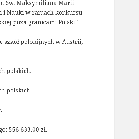
im. Św. Maksymiliana Marii
ji i Nauki w ramach konkursu
skiej poza granicami Polski”.
 szkół polonijnych w Austrii,
ch polskich.
ch polskich.
.
o: 556 633,00 zł.