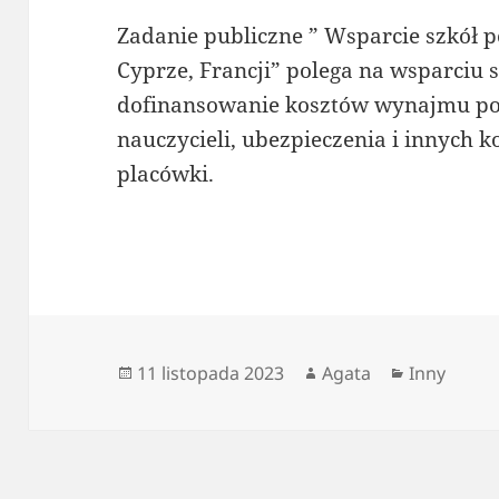
Zadanie publiczne ” Wsparcie szkół po
Cyprze, Francji” polega na wsparciu 
dofinansowanie kosztów wynajmu p
nauczycieli, ubezpieczenia i innych 
placówki.
Data
Autor
Kategorie
11 listopada 2023
Agata
Inny
publikacji