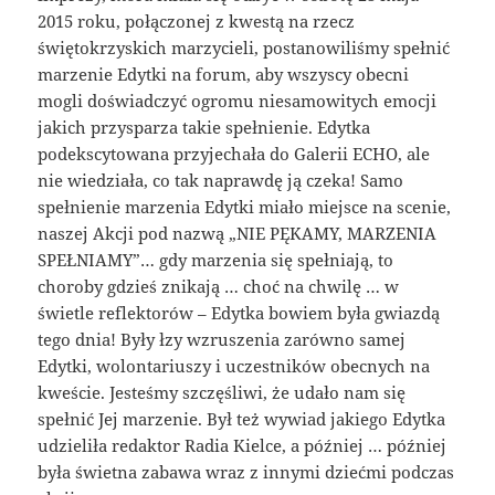
2015 roku, połączonej z kwestą na rzecz
świętokrzyskich marzycieli, postanowiliśmy spełnić
marzenie Edytki na forum, aby wszyscy obecni
mogli doświadczyć ogromu niesamowitych emocji
jakich przysparza takie spełnienie. Edytka
podekscytowana przyjechała do Galerii ECHO, ale
nie wiedziała, co tak naprawdę ją czeka! Samo
spełnienie marzenia Edytki miało miejsce na scenie,
naszej Akcji pod nazwą „NIE PĘKAMY, MARZENIA
SPEŁNIAMY”… gdy marzenia się spełniają, to
choroby gdzieś znikają … choć na chwilę … w
świetle reflektorów – Edytka bowiem była gwiazdą
tego dnia! Były łzy wzruszenia zarówno samej
Edytki, wolontariuszy i uczestników obecnych na
kweście. Jesteśmy szczęśliwi, że udało nam się
spełnić Jej marzenie. Był też wywiad jakiego Edytka
udzieliła redaktor Radia Kielce, a później … później
była świetna zabawa wraz z innymi dziećmi podczas