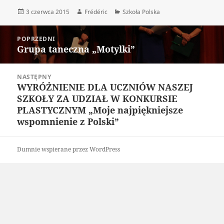
Data
Autor
Kategorie
3 czerwca 2015
Frédéric
Szkoła Polska
publikacji
Nawigacja
POPRZEDNI
wpisu
Grupa taneczna „Motylki”
Poprzedni
wpis:
NASTĘPNY
WYRÓŻNIENIE DLA UCZNIÓW NASZEJ
Następny
SZKOŁY ZA UDZIAŁ W KONKURSIE
wpis:
PLASTYCZNYM „Moje najpiękniejsze
wspomnienie z Polski”
Dumnie wspierane przez WordPress